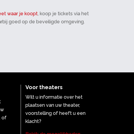
et waar je koopt
, koop je tickets via het
daarbij goed op de beveiligde omgeving.
Voor theaters
Wilt u informatie over het
t
plaatsen van uw theater,
uw
voorstelling of heeft u een
 of
klacht?