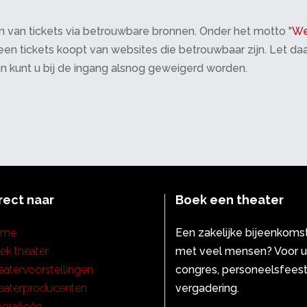
 van tickets via betrouwbare bronnen. Onder het motto "
We
 alleen tickets koopt van websites die betrouwbaar zijn. Let 
an kunt u bij de ingang alsnog geweigerd worden.
rect naar
Boek een theater
ome
Een zakelijke bijeenkoms
ek theater
met veel mensen? Voor 
eatervoorstellingen
congres, personeelsfeest
eaterproducenten
vergadering.
ografieën