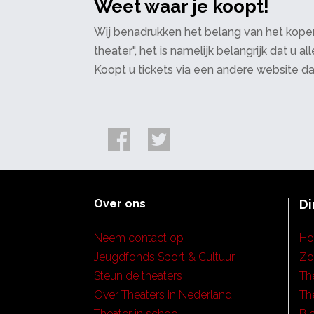
Weet waar je koopt!
Wij benadrukken het belang van het kopen
theater", het is namelijk belangrijk dat u
Koopt u tickets via een andere website d
Over ons
Di
Neem contact op
H
Jeugdfonds Sport & Cultuur
Zo
Steun de theaters
Th
Over Theaters in Nederland
Th
Theater in school
Bi