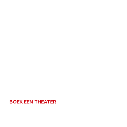
BOEK EEN THEATER
Een zakelijke bijeenkomst met
veel mensen? Voor uw congres,
personeelsfeest of