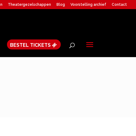
en
Theatergezelschappen
Blog
Voorstelling archief
Contact
BESTEL TICKETS