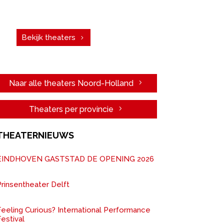
vergadering. Boek een theater!
Bekijk theaters
Naar alle theaters Noord-Holland
Theaters per provincie
THEATERNIEUWS
EINDHOVEN GASTSTAD DE OPENING 2026
rinsentheater Delft
Feeling Curious? International Performance
estival