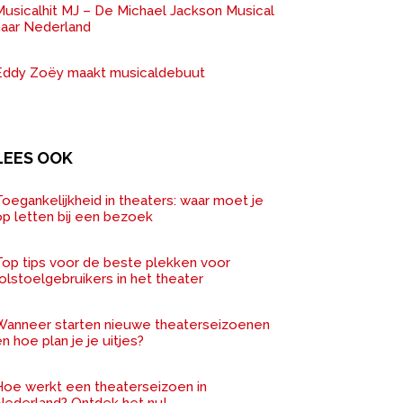
Musicalhit MJ – De Michael Jackson Musical
naar Nederland
Eddy Zoëy maakt musicaldebuut
LEES OOK
oegankelijkheid in theaters: waar moet je
op letten bij een bezoek
Top tips voor de beste plekken voor
olstoelgebruikers in het theater
Wanneer starten nieuwe theaterseizoenen
n hoe plan je je uitjes?
Hoe werkt een theaterseizoen in