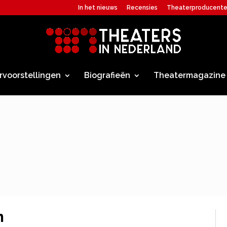
In het nieuws
Recensies
Theaterproducent
rvoorstellingen
Biografieën
Theatermagazine
m