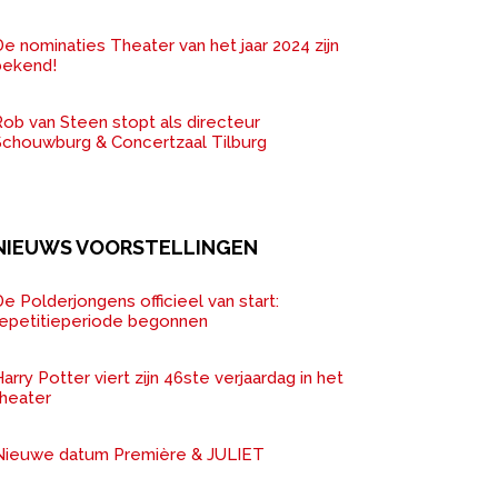
e nominaties Theater van het jaar 2024 zijn
bekend!
ob van Steen stopt als directeur
Schouwburg & Concertzaal Tilburg
NIEUWS VOORSTELLINGEN
e Polderjongens officieel van start:
repetitieperiode begonnen
arry Potter viert zijn 46ste verjaardag in het
theater
Nieuwe datum Première & JULIET