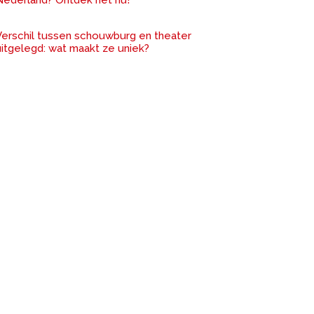
Nederland? Ontdek het nu!
Verschil tussen schouwburg en theater
uitgelegd: wat maakt ze uniek?