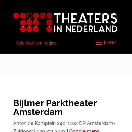
Selecteer een pagina
Bijlmer Parktheater
Amsterdam
Anton de Komplein 240, 1102 DR Amsterdam-
Zuidoost
|
020 311 3933
|
Google maps