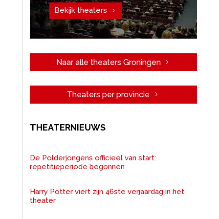
Bekijk theaters
Naar alle theaters Groningen
Theaters per provincie
THEATERNIEUWS
De Polderjongens officieel van start:
repetitieperiode begonnen
Harry Potter viert zijn 46ste verjaardag in het
theater