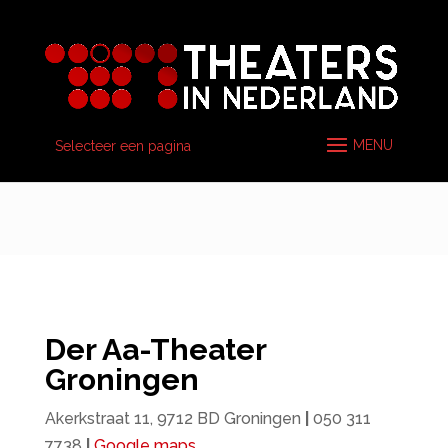
Selecteer een pagina
Der Aa-Theater
Groningen
Akerkstraat 11, 9712 BD Groningen
|
050 311
7738
|
Google maps