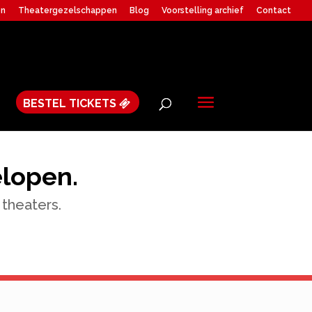
en
Theatergezelschappen
Blog
Voorstelling archief
Contact
BESTEL TICKETS
elopen.
 theaters.