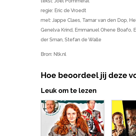
tekst: Joël Pommerat
regie: Eric de Vroedt
met: Jappe Claes, Tamar van den Dop, Hei
Genelva Krind, Emmanuel Ohene Boafo, Es
der Sman, Stefan de Walle
Bron: Ntk.nl
Hoe beoordeel jij deze v
Leuk om te lezen