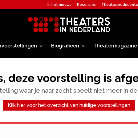
In het nieuws
Recensies
Theaterproducent
rvoorstellingen
Biografieën
Theatermagazine
, deze voorstelling is afg
elling waar je naar zocht speelt niet meer in de
Klik hier voor het overzicht van huidige voorstellingen