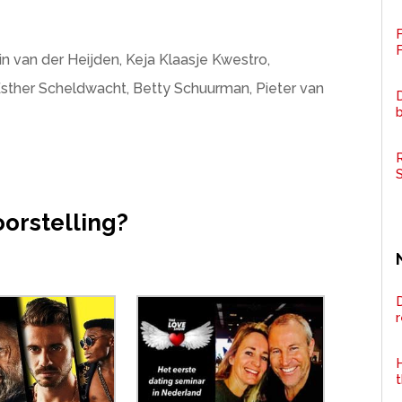
F
n van der Heijden, Keja Klaasje Kwestro,
ther Scheldwacht, Betty Schuurman, Pieter van
D
R
oorstelling?
D
H