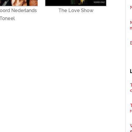
oord Nederlands
The Love Show
Toneel
T
r
e