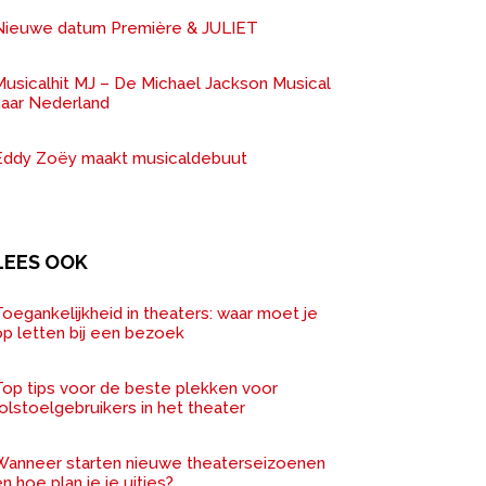
Nieuwe datum Première & JULIET
Musicalhit MJ – De Michael Jackson Musical
naar Nederland
Eddy Zoëy maakt musicaldebuut
LEES OOK
oegankelijkheid in theaters: waar moet je
op letten bij een bezoek
Top tips voor de beste plekken voor
olstoelgebruikers in het theater
Wanneer starten nieuwe theaterseizoenen
n hoe plan je je uitjes?