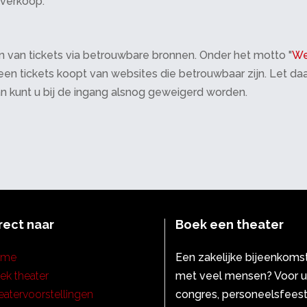
tverkoop.
 van tickets via betrouwbare bronnen. Onder het motto "
We
 alleen tickets koopt van websites die betrouwbaar zijn. Let 
an kunt u bij de ingang alsnog geweigerd worden.
rect naar
Boek een theater
ome
Een zakelijke bijeenkoms
ek theater
met veel mensen? Voor 
eatervoorstellingen
congres, personeelsfeest