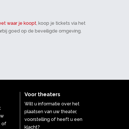
et waar je koopt
, koop je tickets via het
daarbij goed op de beveiligde omgeving.
Voor theaters
Wilt u informatie over het
t
plaatsen van uw theater,
uw
voorstelling of heeft u een
 of
klacht?