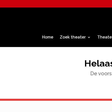
Home
Zoek theater
Theate
Helaas
De voorst