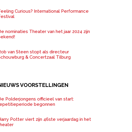
Feeling Curious? International Performance
estival
e nominaties Theater van het jaar 2024 zijn
bekend!
ob van Steen stopt als directeur
Schouwburg & Concertzaal Tilburg
NIEUWS VOORSTELLINGEN
e Polderjongens officieel van start:
repetitieperiode begonnen
arry Potter viert zijn 46ste verjaardag in het
theater