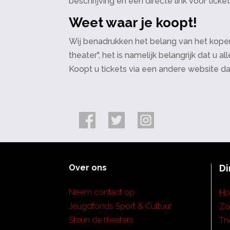
beschrijving en een directe link voor ticke
Weet waar je koopt!
Wij benadrukken het belang van het kopen
theater", het is namelijk belangrijk dat u
Koopt u tickets via een andere website d
Over ons
Di
Neem contact op
H
Jeugdfonds Sport & Cultuur
Zo
Steun de theaters
Th