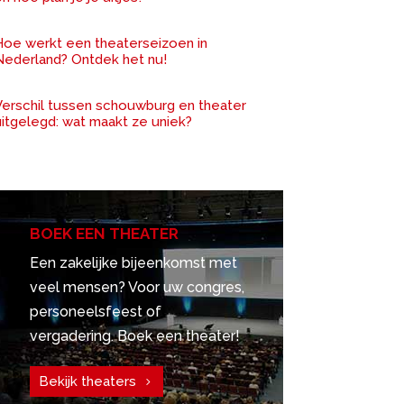
Hoe werkt een theaterseizoen in
Nederland? Ontdek het nu!
Verschil tussen schouwburg en theater
uitgelegd: wat maakt ze uniek?
BOEK EEN THEATER
Een zakelijke bijeenkomst met
veel mensen? Voor uw congres,
personeelsfeest of
vergadering. Boek een theater!
Bekijk theaters