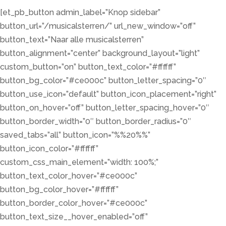
[et_pb_button admin_label=”Knop sidebar”
button_url=”/musicalsterren/” url_new_window=”off”
button_text=”Naar alle musicalsterren”
button_alignment=”center” background_layout=”light”
custom_button=”on” button_text_color=”#ffffff”
button_bg_color=”#ce000c” button_letter_spacing=”0″
button_use_icon=”default” button_icon_placement=”right”
button_on_hover=”off” button_letter_spacing_hover=”0″
button_border_width=”0″ button_border_radius=”0″
saved_tabs=”all” button_icon=”%%20%%”
button_icon_color=”#ffffff”
custom_css_main_element=”width: 100%;”
button_text_color_hover=”#ce000c”
button_bg_color_hover=”#ffffff”
button_border_color_hover=”#ce000c”
button_text_size__hover_enabled=”off”