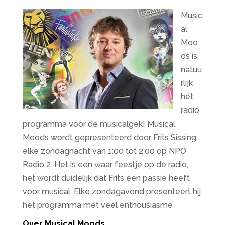
Music
al
Moo
ds is
natuu
rlijk
hét
radio
programma voor de musicalgek! Musical
Moods wordt gepresenteerd door Frits Sissing,
elke zondagnacht van 1:00 tot 2:00 op NPO
Radio 2. Het is een waar feestje op de radio,
het wordt duidelijk dat Frits een passie heeft
voor musical. Elke zondagavond presenteert hij
het programma met veel enthousiasme
Over Musical Moods