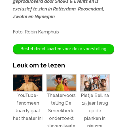
geproduceerd door Shows & Events en is
exclusief te zien in Rotterdam, Roosendaal,
Zwolle en Nijmegen.
Foto: Robin Kamphuis
Bestel direct kaarten voor deze voorstelling
Leuk om te lezen
YouTube-
Theatervoors
Pietje Bell na
fenomeen
telling De
15 jaar terug
Joardy gaat
Smeekbede
op de
het theater in!
onderzoekt
planken in
slavernijverle
nieuwe