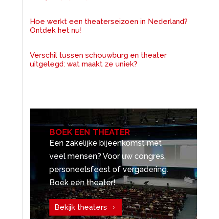
Hoe werkt een theaterseizoen in Nederland?
Ontdek het nu!
Verschil tussen schouwburg en theater
uitgelegd: wat maakt ze uniek?
BOEK EEN THEATER
Een zakelijke bijeenkomst met
veel mensen? Voor uw congres,
personeelsfeest of vergadering.
Boek een theater!
Bekijk theaters