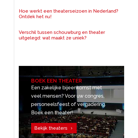
Hoe werkt een theaterseizoen in Nederland?
Ontdek het nu!
Verschil tussen schouwburg en theater
uitgelegd: wat maakt ze uniek?
BOEK EEN THEATER
Een zakelijke bijeenkomst met
veel mensen? Voor uw congres,
personeelsfeest of vergadering.
Boek een theater!
Bekijk theaters