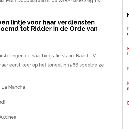
als Mien Dobbelsteen in de VARA-serie Zeg ‘ns
een lintje voor haar verdiensten
oemd tot Ridder in de Orde van
D
H
rstellingen op haar biografie staan. Naast TV –
 haar eerst keer op het toneel in 1968 speelde ze
an La Mancha
nd!
Dulcinea