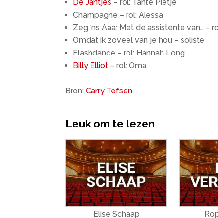
De Jantjes
– rol: Tante Pietje
Champagne – rol: Alessa
Zeg ‘ns Aaa: Met de assistente van… – r
Omdat ik zoveel van je hou – soliste
Flashdance – rol: Hannah Long
Billy Elliot
– rol: Oma
Bron:
Carry Tefsen
Leuk om te lezen
Elise Schaap
Rop