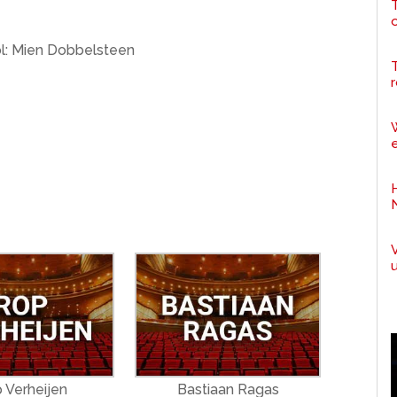
T
ol: Mien Dobbelsteen
r
e
 Verheijen
Bastiaan Ragas