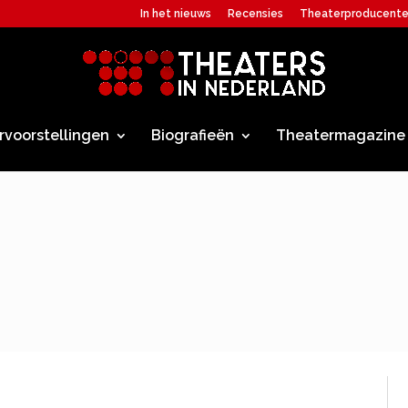
In het nieuws
Recensies
Theaterproducent
rvoorstellingen
Biografieën
Theatermagazine