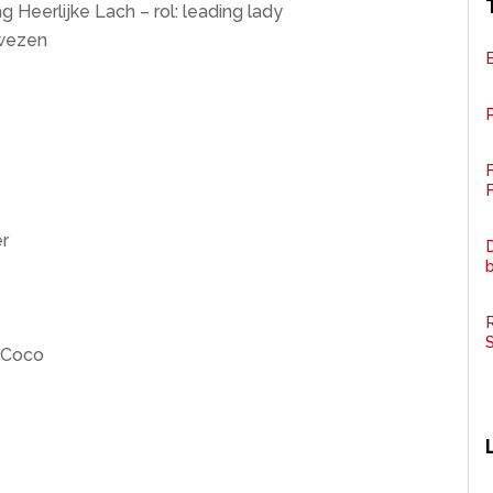
Heerlijke Lach – rol: leading lady
gwezen
P
F
er
D
R
: Coco