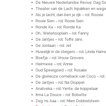
De Nieuwe Nederlandse Revue: Dag Dag 
Theater van de Lach: Inpakken en we
Als je lacht, dan ben je rijk – rol: Roosie
Rooie Sien – rol: Rooie Sien
Ronde Ka – rol: Ronde Ka
Oh… Waterlooplein – rol: Fanny
De Jantjes – rol: Toffe Jans
De Jordaan – rol: Jet
Huwelijk in de steigers – rol: Linda Ham
Boefje – rol: Vrouw Grovers
Heimwee – rol: Annie
Oud Speelgoed – rol: Rosalie
De glorieuze comeback van Coco – rol
De Jantjes – rol: Na Druppel
Anatveka – rol: Yente, de koppelaar
Irma La Douce – rol: Bobette
Zeg ‘ns Aaa – rol: Mien Dobbelsteen