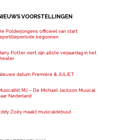
NIEUWS VOORSTELLINGEN
e Polderjongens officieel van start:
repetitieperiode begonnen
arry Potter viert zijn 46ste verjaardag in het
theater
Nieuwe datum Première & JULIET
Musicalhit MJ – De Michael Jackson Musical
naar Nederland
Eddy Zoëy maakt musicaldebuut