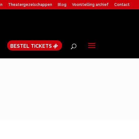
en
Theatergezelschappen
Blog
Voorstelling archief
Contact
BESTEL TICKETS