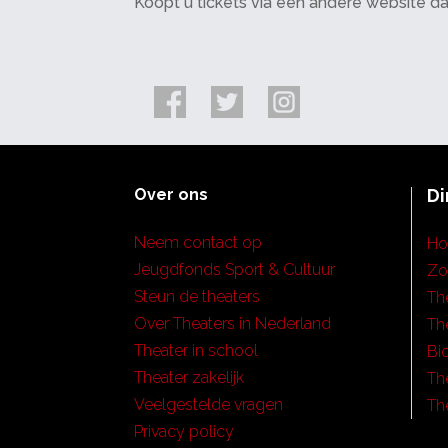
Koopt u tickets via een andere website d
Over ons
Di
Neem contact op
H
Jeugdfonds Sport & Cultuur
Zo
Steun de theaters
Th
Over Theaters in Nederland
Th
Theater in school
Bi
Theater zakelijk
Th
Veelgestelde vragen
Th
Privacy policy