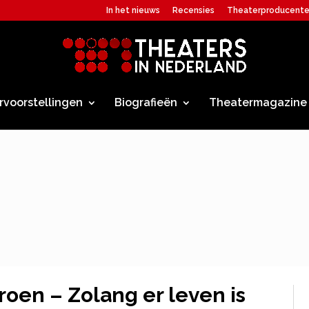
In het nieuws
Recensies
Theaterproducent
rvoorstellingen
Biografieën
Theatermagazine
oen – Zolang er leven is