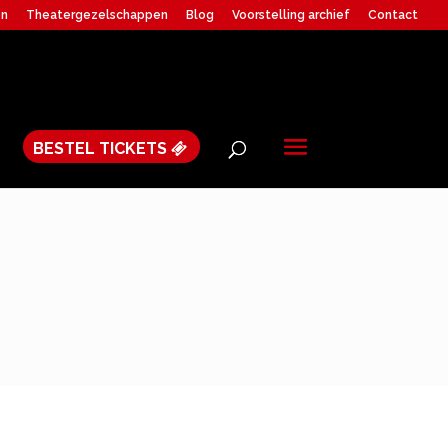
en
Theatergezelschappen
Blog
Voorstelling archief
Contact
BESTEL TICKETS