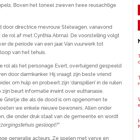
 appels. Boven het toneel zweven twee reusachtige
 door directrice mevrouw Stelwagen, vanavond
 de rol af met Cynthia Abma). De voorstelling volgt
er de periode van een jaar. Van vuurwerk tot
loop van het tehuis.
T
 rol als het personage Evert, overtuigend gespeeld
n door darmkanker. Hij vraagt zijn beste vriend
r, om hulp en probeert zijn ‘danspillen’ in de ruilen
r
zijn beurt informatie inwint over euthanasie.
 Grietje die als de dood is om opgenomen te
e
tmoeten we enkele nieuwe bewoners. Allen onder
en, die onder druk staat van de gemeente en wordt
rzorgingstehuis gesloopt?”
onge generatie acteurs. Ze spelen met verve en