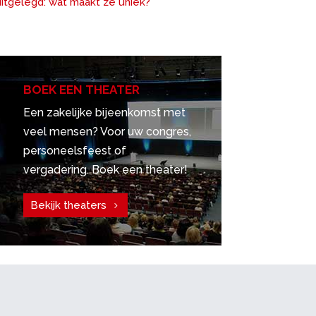
uitgelegd: wat maakt ze uniek?
BOEK EEN THEATER
Een zakelijke bijeenkomst met
veel mensen? Voor uw congres,
personeelsfeest of
vergadering. Boek een theater!
Bekijk theaters