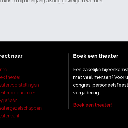
an kunt u bij de ingang alsnog geweigerd worden.
rect naar
Boek een theater
ome
Een zakelijke bijeenkoms
ek theater
met veel mensen? Voor 
eatervoorstellingen
congres, personeelsfeest
eaterproducenten
vergadering.
ografieën
Boek een theater!
eatergezelschappen
eaterkrant