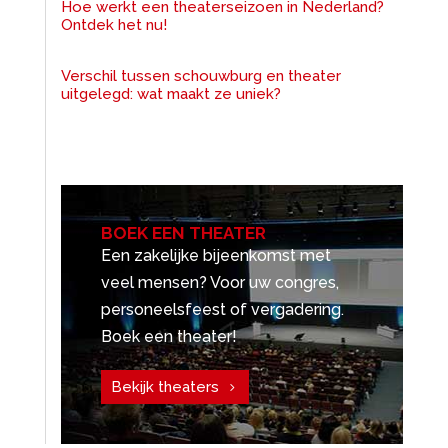
Hoe werkt een theaterseizoen in Nederland?
Ontdek het nu!
Verschil tussen schouwburg en theater
uitgelegd: wat maakt ze uniek?
BOEK EEN THEATER
Een zakelijke bijeenkomst met
veel mensen? Voor uw congres,
personeelsfeest of vergadering.
Boek een theater!
Bekijk theaters