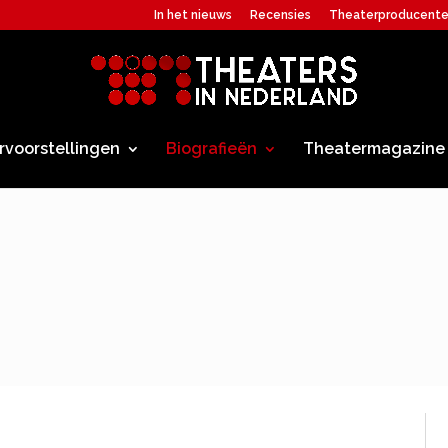
In het nieuws
Recensies
Theaterproducent
rvoorstellingen
Biografieën
Theatermagazine