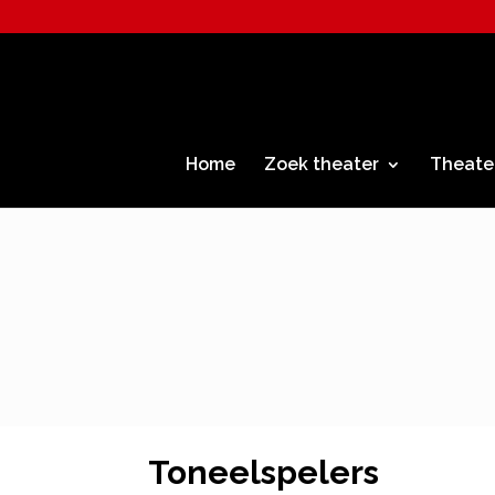
Home
Zoek theater
Theate
Toneelspelers