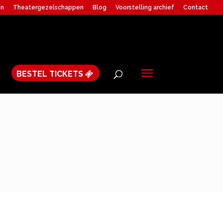
en
Theatergezelschappen
Blog
Voorstelling archief
Contact
BESTEL TICKETS