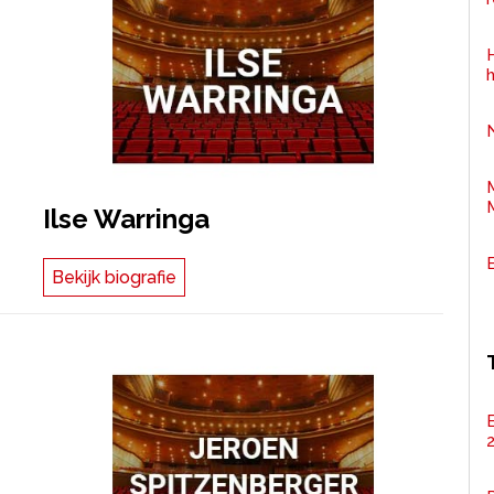
H
Ilse Warringa
Bekijk biografie