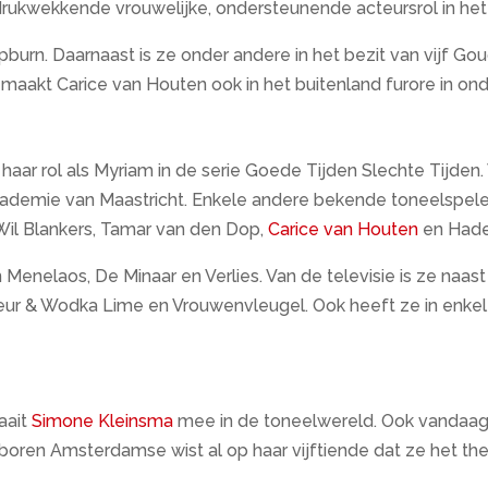
drukwekkende vrouwelijke, ondersteunende acteursrol in he
urn. Daarnaast is ze onder andere in het bezit van vijf G
 maakt Carice van Houten ook in het buitenland furore in on
ar rol als Myriam in de serie Goede Tijden Slechte Tijden. V
ademie van Maastricht. Enkele andere bekende toneelspel
Wil Blankers, Tamar van den Dop,
Carice van Houten
en Hade
in Menelaos, De Minaar en Verlies. Van de televisie is ze na
eur & Wodka Lime en Vrouwenvleugel. Ook heeft ze in enkel
aait
Simone Kleinsma
mee in de toneelwereld. Ook vandaag 
boren Amsterdamse wist al op haar vijftiende dat ze het thea