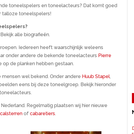
ende toneelspelers en toneelacteurs? Dat komt goed
er talloze toneelspelers!
eelspelers?
ekijk alle biografieën.
roepen. Iedereen heeft waarschijnlijk weleens
r onder andere de bekende toneelacteurs
Pierre
ee op de planken hebben gestaan.
ste mensen wel bekend. Onder andere
Huub Stapel
,
peelden eens bij deze toneelgroep. Bekijk hieronder
toneelacteurs.
n Nederland. Regelmatig plaatsen wij hier nieuwe
calsterren
of
cabaretiers
.
D