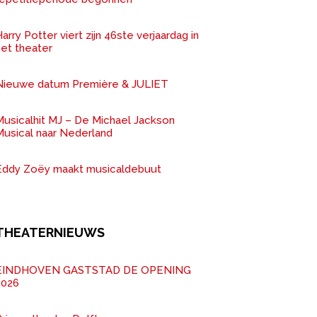
arry Potter viert zijn 46ste verjaardag in
het theater
Nieuwe datum Première & JULIET
Musicalhit MJ – De Michael Jackson
Musical naar Nederland
Eddy Zoëy maakt musicaldebuut
THEATERNIEUWS
EINDHOVEN GASTSTAD DE OPENING
2026