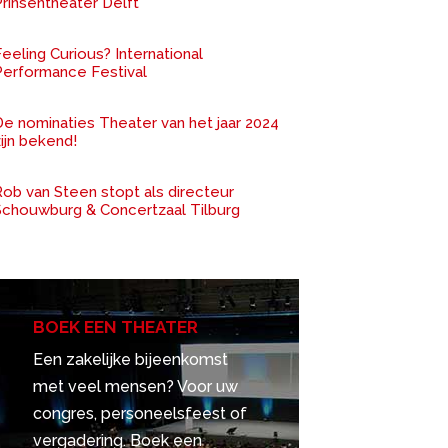
rinsentheater Delft
eeling Curious? International
Performance Festival
De nominaties Theater van het jaar 2024
ijn bekend!
ob van Steen stopt als directeur
Schouwburg & Concertzaal Tilburg
BOEK EEN THEATER
Een zakelijke bijeenkomst
met veel mensen? Voor uw
congres, personeelsfeest of
vergadering. Boek een