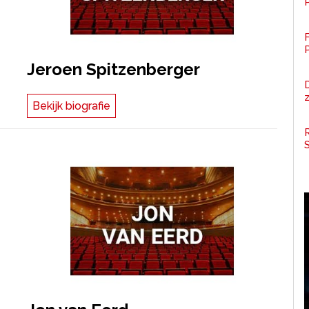
P
F
Jeroen Spitzenberger
z
Bekijk biografie
R