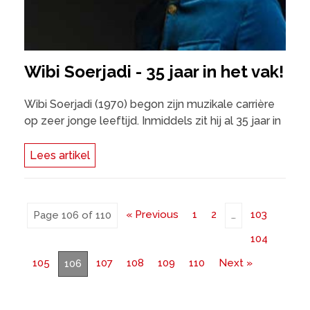
Wibi Soerjadi - 35 jaar in het vak!
Wibi Soerjadi (1970) begon zijn muzikale carrière
op zeer jonge leeftijd. Inmiddels zit hij al 35 jaar in
Lees artikel
« Previous
1
2
103
Page 106 of 110
…
104
105
107
108
109
110
Next »
106