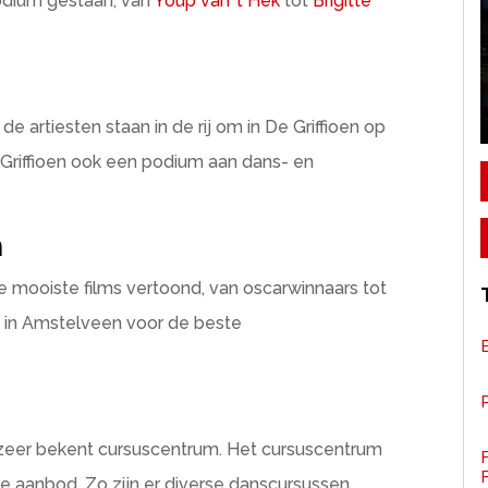
odium gestaan, van
Youp van ’t Hek
tot
Brigitte
 de artiesten staan in de rij om in De Griffioen op
Griffioen ook een podium aan dans- en
n
mooiste films vertoond, van oscarwinnaars tot
tie in Amstelveen voor de beste
P
n zeer bekent cursuscentrum. Het cursuscentrum
F
e aanbod. Zo zijn er diverse danscursussen