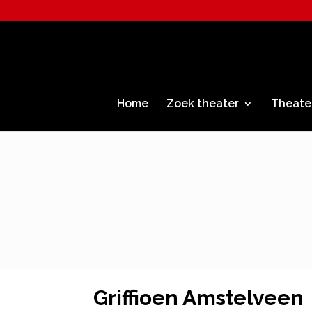
Home
Zoek theater
Theate
Griffioen Amstelveen