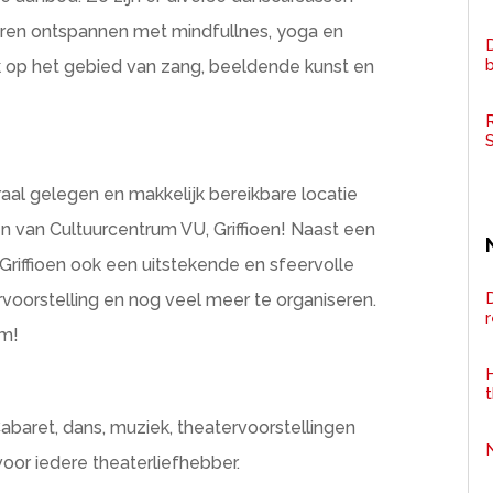
leren ontspannen met mindfullnes, yoga en
D
ook op het gebied van zang, beeldende kunst en
R
aal gelegen en makkelijk bereikbare locatie
van Cultuurcentrum VU, Griffioen! Naast een
Griffioen ook een uitstekende en sfeervolle
D
ervoorstelling en nog veel meer te organiseren.
om!
H
. Cabaret, dans, muziek, theatervoorstellingen
or iedere theaterliefhebber.