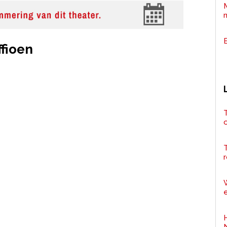
fioen
T
r
e