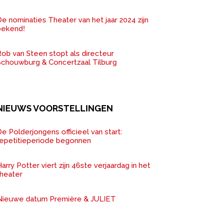
e nominaties Theater van het jaar 2024 zijn
bekend!
ob van Steen stopt als directeur
Schouwburg & Concertzaal Tilburg
NIEUWS VOORSTELLINGEN
e Polderjongens officieel van start:
repetitieperiode begonnen
arry Potter viert zijn 46ste verjaardag in het
theater
Nieuwe datum Première & JULIET