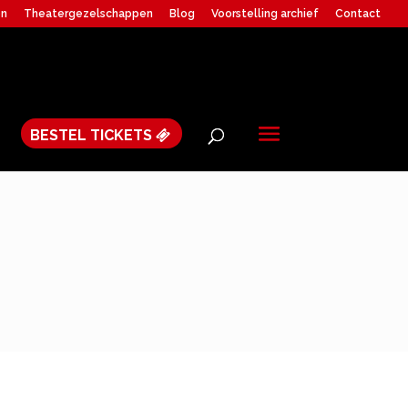
en
Theatergezelschappen
Blog
Voorstelling archief
Contact
BESTEL TICKETS