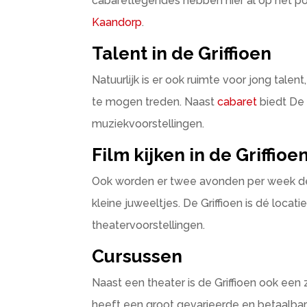
cabaretlegendes hebben hier al op het p
Kaandorp
.
Talent in de Griffioen
Natuurlijk is er ook ruimte voor jong talent,
te mogen treden. Naast
cabaret
biedt De 
muziekvoorstellingen.
Film kijken in de Griffioe
Ook worden er twee avonden per week de 
kleine juweeltjes. De Griffioen is dé loca
theatervoorstellingen.
Cursussen
Naast een theater is de Griffioen ook ee
heeft een groot gevarieerde en betaalbar