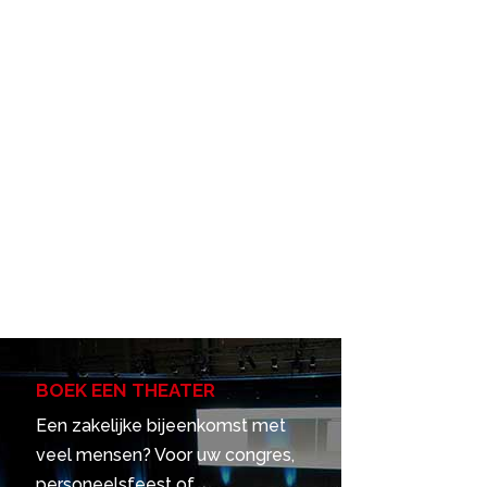
BOEK EEN THEATER
Een zakelijke bijeenkomst met
veel mensen? Voor uw congres,
personeelsfeest of