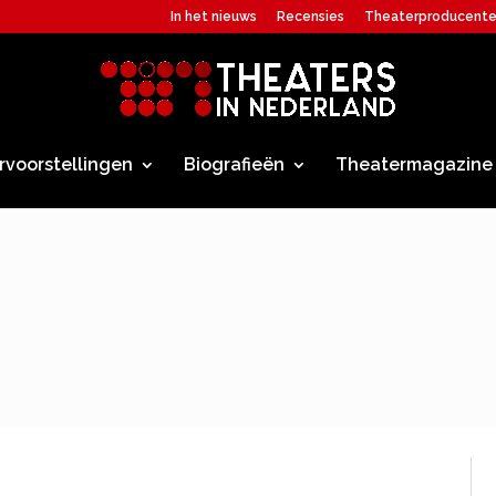
In het nieuws
Recensies
Theaterproducent
rvoorstellingen
Biografieën
Theatermagazine