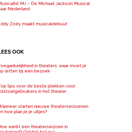
Musicalhit MJ – De Michael Jackson Musical
naar Nederland
Eddy Zoëy maakt musicaldebuut
LEES OOK
oegankelijkheid in theaters: waar moet je
op letten bij een bezoek
Top tips voor de beste plekken voor
olstoelgebruikers in het theater
Wanneer starten nieuwe theaterseizoenen
n hoe plan je je uitjes?
Hoe werkt een theaterseizoen in