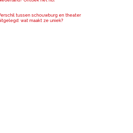
Nederland? Ontdek het nu!
Verschil tussen schouwburg en theater
uitgelegd: wat maakt ze uniek?