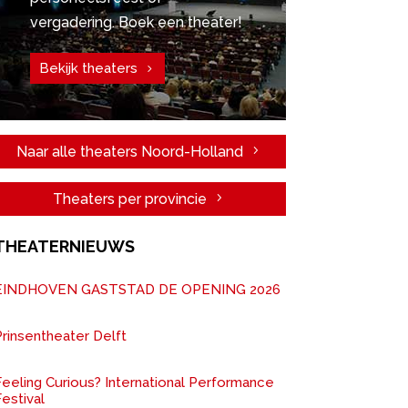
vergadering. Boek een theater!
Bekijk theaters
Naar alle theaters Noord-Holland
Theaters per provincie
THEATERNIEUWS
EINDHOVEN GASTSTAD DE OPENING 2026
rinsentheater Delft
Feeling Curious? International Performance
estival