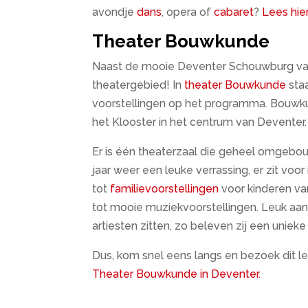
avondje
dans
, opera of
cabaret
?
Lees hie
Theater Bouwkunde
Naast de mooie Deventer Schouwburg valt
theatergebied! In
theater Bouwkunde
staa
voorstellingen op het programma. Bouwkun
het Klooster in het centrum van Deventer.
Er is één theaterzaal die geheel omgebou
jaar weer een leuke verrassing, er zit voo
tot
familievoorstellingen
voor kinderen van
tot mooie muziekvoorstellingen. Leuk aan 
artiesten zitten, zo beleven zij een unieke
Dus, kom snel eens langs en bezoek dit l
Theater Bouwkunde in Deventer.