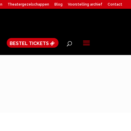
en
Theatergezelschappen
Blog
Voorstelling archief
Contact
BESTEL TICKETS