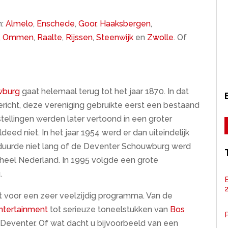
n:
Almelo
,
Enschede
,
Goor
,
Haaksbergen
,
,
Ommen
,
Raalte
,
Rijssen
,
Steenwijk
en
Zwolle
. Of
wburg
gaat helemaal terug tot het jaar 1870. In dat
richt, deze vereniging gebruikte eerst een bestaand
tellingen werden later vertoond in een groter
deed niet. In het jaar 1954 werd er dan uiteindelijk
duurde niet lang of de Deventer Schouwburg werd
heel Nederland. In 1995 volgde een grote
.
t voor een zeer veelzijdig programma. Van de
ntertainment
tot serieuze toneelstukken van
Bos
P
in Deventer. Of wat dacht u bijvoorbeeld van een