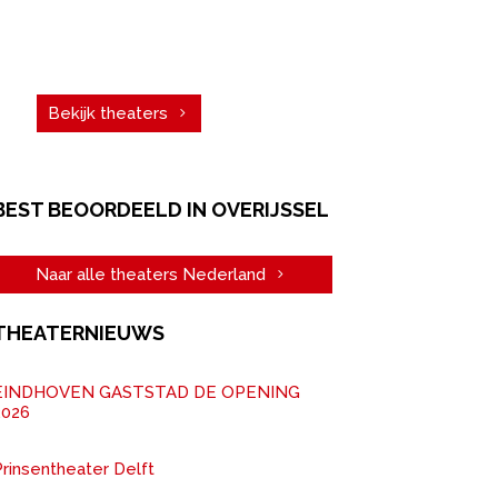
vergadering. Boek een
theater!
Bekijk theaters
BEST BEOORDEELD IN OVERIJSSEL
Naar alle theaters Nederland
THEATERNIEUWS
EINDHOVEN GASTSTAD DE OPENING
2026
rinsentheater Delft