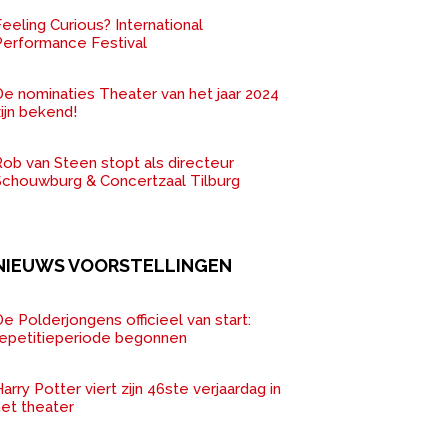
eeling Curious? International
Performance Festival
De nominaties Theater van het jaar 2024
ijn bekend!
ob van Steen stopt als directeur
Schouwburg & Concertzaal Tilburg
NIEUWS VOORSTELLINGEN
e Polderjongens officieel van start:
repetitieperiode begonnen
arry Potter viert zijn 46ste verjaardag in
het theater