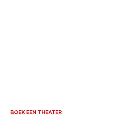
BOEK EEN THEATER
Een zakelijke bijeenkomst
met veel mensen? Voor uw
congres, personeelsfeest of