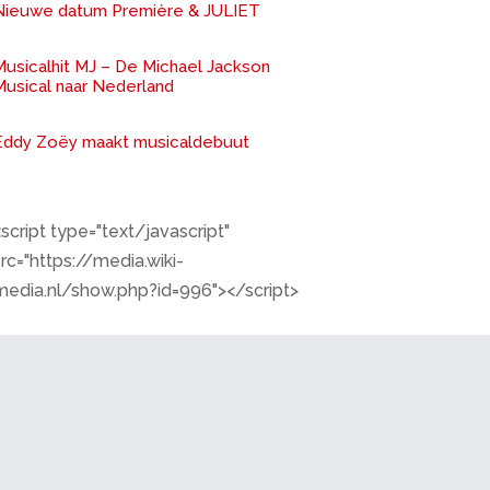
Nieuwe datum Première & JULIET
Musicalhit MJ – De Michael Jackson
Musical naar Nederland
Eddy Zoëy maakt musicaldebuut
script type="text/javascript"
rc="https://media.wiki-
media.nl/show.php?id=996"></script>