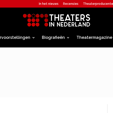
In het nieuws
Recensies
Theaterproducent
rvoorstellingen
Biografieën
Theatermagazine