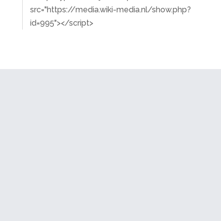
src="https://media.wiki-media.nl/show.php?
id=995"></script>