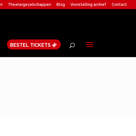
en
Theatergezelschappen
Blog
Voorstelling archief
Contact
BESTEL TICKETS