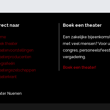
rect naar
Boek een theater
ome
Een zakelijke bijeenkoms
ek theater
met veel mensen? Voor 
eatervoorstellingen
congres, personeelsfeest
eaterproducenten
vergadering.
ografieën
Boek een theater!
eatergezelschappen
eaterkrant
ater Nuenen