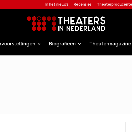
In het nieuws
Recensies
Theaterproducent
rvoorstellingen
Biografieën
Theatermagazine