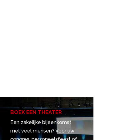
BOEK EEN THEATER
Een zakelijke bijeenkomst
met veel mensen? Voor uw
congres, personeelsfeest of