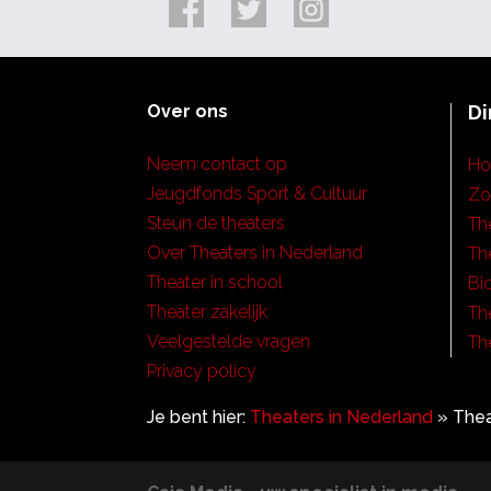
Over ons
Di
Neem contact op
H
Jeugdfonds Sport & Cultuur
Zo
Steun de theaters
Th
Over Theaters in Nederland
Th
Theater in school
Bi
Theater zakelijk
Th
Veelgestelde vragen
Th
Privacy policy
Je bent hier:
Theaters in Nederland
»
The