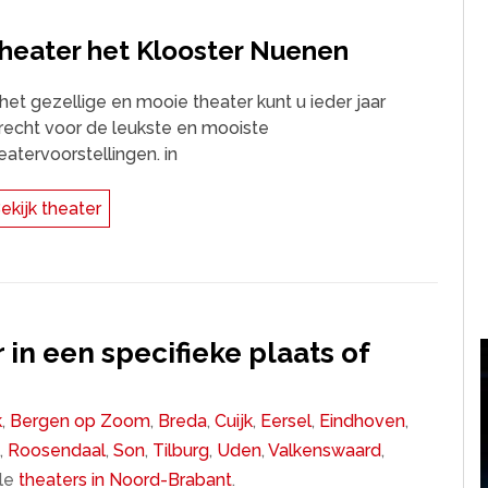
heater het Klooster Nuenen
 het gezellige en mooie theater kunt u ieder jaar
recht voor de leukste en mooiste
eatervoorstellingen. in
ekijk theater
 in een specifieke plaats of
k
,
Bergen op Zoom
,
Breda
,
Cuijk
,
Eersel
,
Eindhoven
,
t
,
Roosendaal
,
Son
,
Tilburg
,
Uden
,
Valkenswaard
,
lle
theaters in Noord-Brabant
.