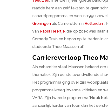
Teeuwen
, met wie hij een goede band 
raadde hem aan zelf teksten te gaan schr
cabaretprogramma en won in 1990 zowel h
Groningen
als Cameretten in
Rotterdam
.
van
Raoul Heertje
, die op zoek was naar 
Comedy Train en begon op te treden in 
studeerde Theo Maassen af.
Carriereverloop Theo M
Als cabaretier staat Maassen bekend om z
thematiek. Zijn eerste avondvullende sh
Het programma ging over zijn woonplaat
programma kreeg lovende kritieken en wer
VARA. Zijn tweede programma ‘
Neuk he
aanzienlijk harder van toon dan het eers