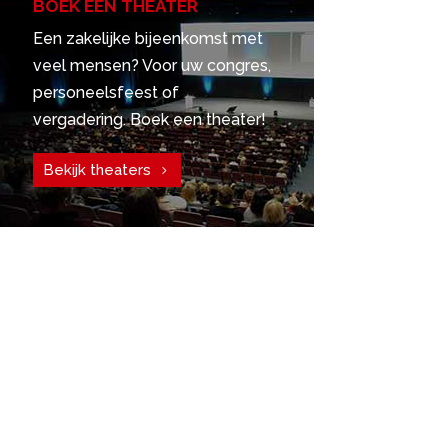
BOEK EEN THEATER
Een zakelijke bijeenkomst met
veel mensen? Voor uw congres,
personeelsfeest of
vergadering. Boek een theater!
Bekijk theaters