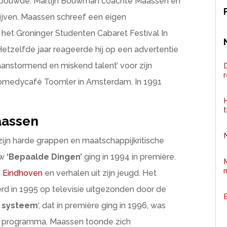
opbouwde. Martijn Bouwman coachte Maassen en
ijven. Maassen schreef een eigen
et Groninger Studenten Cabaret Festival In
 Hetzelfde jaar reageerde hij op een advertentie
‘aanstormend en miskend talent’ voor zijn
D
comedycafé Toomler in Amsterdam. In 1991
H
aassen
ijn harde grappen en maatschappijkritische
ow
‘Bepaalde Dingen’
ging in 1994 in première.
s
Eindhoven
en verhalen uit zijn jeugd. Het
d in 1995 op televisie uitgezonden door de
t systeem
‘, dat in première ging in 1996, was
te programma. Maassen toonde zich