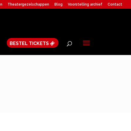
en
Theatergezelschappen
Blog
Voorstelling archief
Contact
BESTEL TICKETS