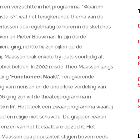
n en verzuchtte in het programma: “Waarom
jnste is?”, wat het terugkerende thema van de
rtussen ook regelmatig te horen in de sketches
en en Pieter Bouwman. In zijn derde
P
ière ging, richtte hij zijn pijlen op de
 Maassen brak enkele try-outs voortijdig af,
F
biel belden. In 2002 reisde Theo Maassen langs
ling
‘Functioneel Naakt’
. Terugkerende
D
g van mensen en de oneerlijke verdeling van
006 ging zijn vijfde theaterprogramma in
R
en In’
. Het bleek een zwaar programma waarbij
d en religie niet schuwde. De grappen waren
e grenzen van het toelaatbare opzocht. Het
Maassen qua populariteit stijgen boven reeds