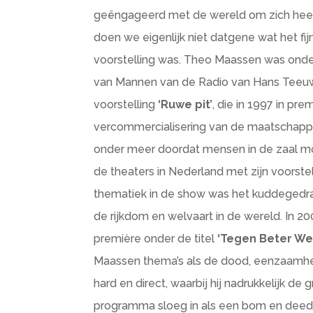
geëngageerd met de wereld om zich hee
doen we eigenlijk niet datgene wat het fi
voorstelling was. Theo Maassen was onde
van Mannen van de Radio van Hans Teeuw
voorstelling
‘Ruwe pit’
, die in 1997 in prem
vercommercialisering van de maatschappij.
onder meer doordat mensen in de zaal mo
de theaters in Nederland met zijn voorstel
thematiek in de show was het kuddegedra
de rijkdom en welvaart in de wereld. In 2
première onder de titel
‘Tegen Beter Wet
Maassen thema’s als de dood, eenzaamhei
hard en direct, waarbij hij nadrukkelijk d
programma sloeg in als een bom en deed 