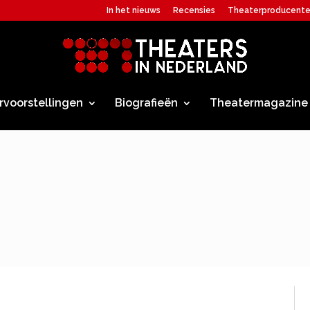
In het nieuws
Recensies
Theaterproducent
rvoorstellingen
Biografieën
Theatermagazine