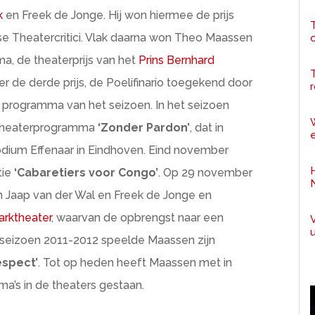
k
en Freek de Jonge. Hij won hiermee de prijs
T
se Theatercritici. Vlak daarna won Theo Maassen
a, de theaterprijs van het
Prins Bernhard
ater de derde prijs, de Poelifinario toegekend door
r
programma van het seizoen. In het seizoen
 theaterprogramma
‘Zonder Pardon’
, dat in
e
podium Effenaar in Eindhoven. Eind november
tie
‘Cabaretiers voor Congo’
. Op 29 november
n Jaap van der Wal en Freek de Jonge en
arktheater
, waarvan de opbrengst naar een
terseizoen 2011-2012 speelde Maassen zijn
espect’
. Tot op heden heeft Maassen met in
a’s in de theaters gestaan.