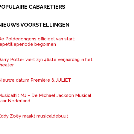
POPULAIRE CABARETIERS
NIEUWS VOORSTELLINGEN
e Polderjongens officieel van start:
repetitieperiode begonnen
arry Potter viert zijn 46ste verjaardag in het
theater
Nieuwe datum Première & JULIET
Musicalhit MJ – De Michael Jackson Musical
naar Nederland
Eddy Zoëy maakt musicaldebuut