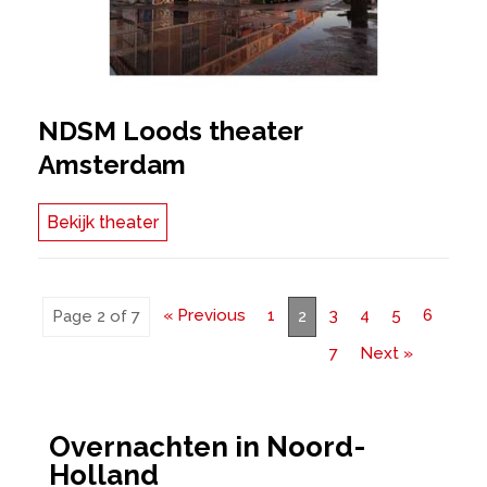
NDSM Loods theater
Amsterdam
Bekijk theater
« Previous
1
3
4
5
6
Page 2 of 7
2
7
Next »
Overnachten in Noord-
Holland